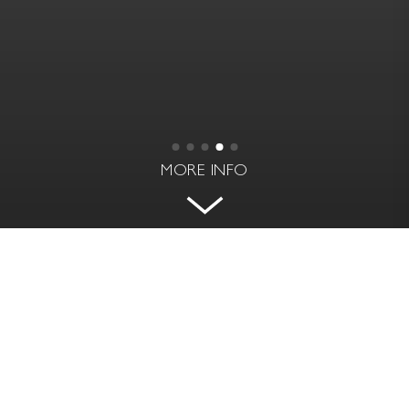
MORE INFO
ELEGANT FUNCTIONALISM AT
TESSINPARKEN
STORSKÄRSGATAN 3 - GÄRDET, STOCKHOLM