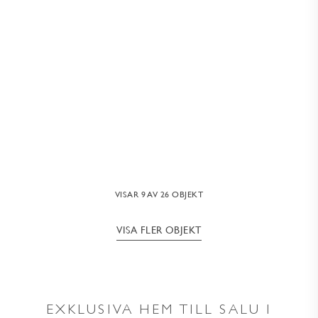
PUERTO BANUS, MARBELLA
ABSOLUTE BANUS
503 kvm
/
5 rum
VISAR 9 AV 26 OBJEKT
VISA FLER OBJEKT
EXKLUSIVA HEM TILL SALU I