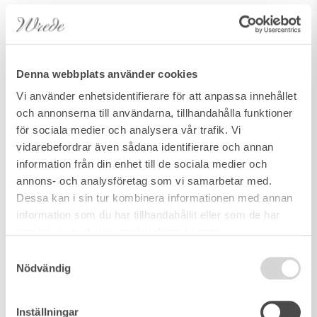
CHARMING
STONE HOUSE
Denna webbplats använder cookies
FROM 1850
Vi använder enhetsidentifierare för att anpassa innehållet
och annonserna till användarna, tillhandahålla funktioner
WITH
för sociala medier och analysera vår trafik. Vi
vidarebefordrar även sådana identifierare och annan
AMAZING
information från din enhet till de sociala medier och
annons- och analysföretag som vi samarbetar med.
VIEWS – 35
Dessa kan i sin tur kombinera informationen med annan
information som du har tillhandahållit eller som de har
MINUTES
samlat in när du har använt deras tjänster.
Samtyckesval
FROM CANNES
Nödvändig
February 17, 2026
Inställningar