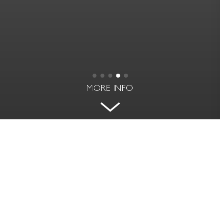
MORE INFO
PROVENÇAL-STYLE VILLA WITHIN
WALKING DISTANCE OF THE
VILLAGE