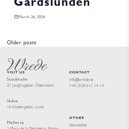
Gårdslunden
March 26, 2026
Post
Older posts
navigation
VISIT US
CONTACT
Stockholm
info@wrede.se
27 Jungfrugatan, Östermalm
+46 (0)8 611 14 14
Skåne
16 Klostergatan, Lund
OTHER
Mallorca
Newsletter
3 Plaça de la Pescateria, Palma