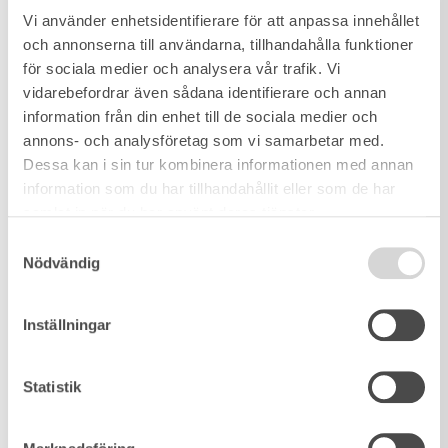
Vi använder enhetsidentifierare för att anpassa innehållet
och annonserna till användarna, tillhandahålla funktioner
för sociala medier och analysera vår trafik. Vi
vidarebefordrar även sådana identifierare och annan
New
information från din enhet till de sociala medier och
annons- och analysföretag som vi samarbetar med.
developments-
Dessa kan i sin tur kombinera informationen med annan
information som du har tillhandahållit eller som de har
Gårdslunden
samlat in när du har använt deras tjänster.
Samtyckesval
Nödvändig
March 26, 2026
Inställningar
New
Statistik