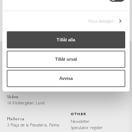
SKÅNE
Visa detaljer
FALSTERBOHUSVÄGEN 6 D
126 sq. ft. / 3 rooms
Tillåt alla
Tillåt urval
VISIT US
CONTACT
Stockholm
info@wrede.se
Avvisa
27 Jungfrugatan, Östermalm
+46 (0)8 611 14 14
Skåne
16 Klostergatan, Lund
OTHER
Mallorca
Newsletter
3 Plaça de la Pescateria, Palma
Speculator register