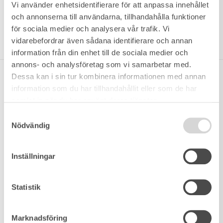
Vi använder enhetsidentifierare för att anpassa innehållet
and well-located apartments Östermalm Lärkstan.
och annonserna till användarna, tillhandahålla funktioner
titti@wrede.se
för sociala medier och analysera vår trafik. Vi
+46 70 810 49 41
vidarebefordrar även sådana identifierare och annan
information från din enhet till de sociala medier och
annons- och analysföretag som vi samarbetar med.
Dessa kan i sin tur kombinera informationen med annan
FOR SALE
information som du har tillhandahållit eller som de har
samlat in när du har använt deras tjänster.
Samtyckesval
Nödvändig
Inställningar
Statistik
Marknadsföring