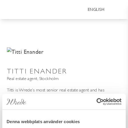
ENGLISH
TITTI ENANDER
Real estate agent, Stockholm
Titti is Wrede’s most senior real estate agent and has
extensive experience in the industry. She co-founded Wrede
& Co in 1989 together with Ulrika Wrede and Eva Belfrage
and has been with the company ever since. Over the years,
Titti has brokered some of the most well-known properties
Denna webbplats använder cookies
on Lidingö and in Djursholm, on Ingarö, farms in Sörmland,